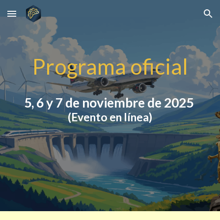
Skip to main content
Skip to navigation
Programa oficial
5, 6 y 7
de
noviembre
de 202
5
(Evento en l
í
nea)